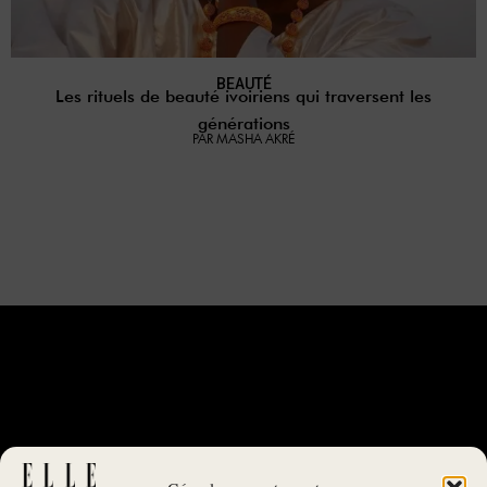
BEAUTÉ
Les rituels de beauté ivoiriens qui traversent les
générations
PAR MASHA AKRÉ