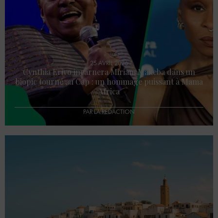
25 AVRIL 2026
Cynthia Erivo incarnera Miriam Makeba dans un
biopic tourné au Cap : un hommage puissant à Mama
Africa
PAR LA RÉDACTION