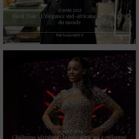
31 MARS 2025
David Tlale : L’élégance sud-africaine à la conquête
du monde
PAR NAMARDY K
29 AOÛT 2024
Chidimma Adetshina : la polémique qui a enflammé