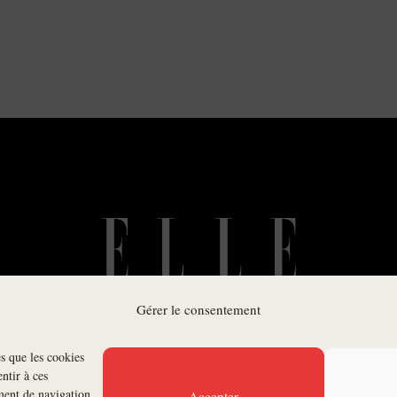
Gérer le consentement
es que les cookies
SUIVEZ-NOUS
ntir à ces
ment de navigation
Accepter