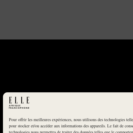
Pour offrir les meilleures expériences, nous utilisons des technologies tell
NEWSLETTER
pour stocker et/ou accéder aux informations des appareils. Le fait de conse
S'INSCRIRE À LA NEWSLETTER
technologies nous permettra de traiter des données telles que le comporte