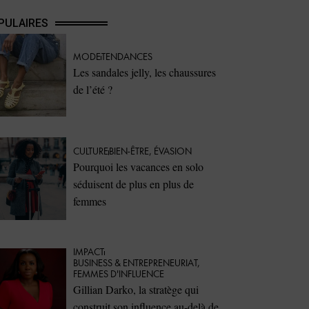
PULAIRES
MODE
TENDANCES
Les sandales jelly, les chaussures
de l’été ?
CULTURE
BIEN-ÊTRE
,
ÉVASION
Pourquoi les vacances en solo
séduisent de plus en plus de
femmes
IMPACT
⁠BUSINESS & ENTREPRENEURIAT
,
FEMMES D'INFLUENCE
Gillian Darko, la stratège qui
construit son influence au-delà de