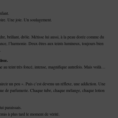
nfant.
oire. Une joie. Un soulagement.
e, brillant, drôle. Métisse lui aussi, à la peau dorée comme du
nce, l’harmonie. Deux êtres aux teints lumineux, toujours bien
.
isse.
e au teint très foncé, intense, magnifique autrefois. Mais voilà…
laircir un peu ». Puis c’est devenu un réflexe, une addiction. Une
que de parfumerie. Chaque tube, chaque mélange, chaque lotion
ui paraissais.
remis à plus tard le moment de vérité.