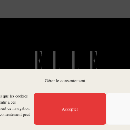
Gérer le consentement
es que les cookies
SUIVEZ-NOUS
ntir à ces
ment de navigation
Accepter
n consentement peut