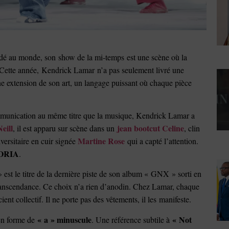
ardé au monde, son show de la mi-temps est une scène où la
 Cette année, Kendrick Lamar n’a pas seulement livré une
ne extension de son art, un langage puissant où chaque pièce
mmunication au même titre que la musique, Kendrick Lamar a
eill
jean bootcut Celine
, il est apparu sur scène dans un
, clin
Martine Rose
versitaire en cuir signée
qui a capté l’attention.
ORIA
.
t le titre de la dernière piste de son album « GNX » sorti en
 transcendance. Ce choix n’a rien d’anodin. Chez Lamar, chaque
nt collectif. Il ne porte pas des vêtements, il les manifeste.
« a » minuscule
« Not
 en forme de
. Une référence subtile à