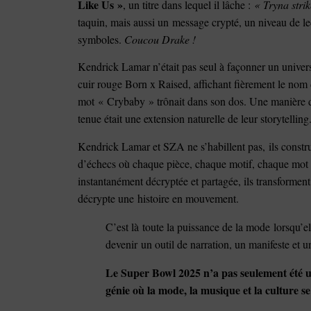
Like Us »
, un titre dans lequel il lâche :
« Tryna stri
taquin, mais aussi un message crypté, un niveau de le
symboles.
Coucou Drake !
Kendrick Lamar n’était pas seul à façonner un univers
cuir rouge Born x Raised, affichant fièrement le nom 
mot « Crybaby » trônait dans son dos. Une manière de
tenue était une extension naturelle de leur storytelling
Kendrick Lamar et SZA ne s’habillent pas, ils constru
d’échecs où chaque pièce, chaque motif, chaque mot 
instantanément décryptée et partagée, ils transformen
décrypte une histoire en mouvement.
C’est là toute la puissance de la mode lorsqu’e
devenir un outil de narration, un manifeste et u
Le Super Bowl 2025 n’a pas seulement été un
génie où la mode, la musique et la culture s