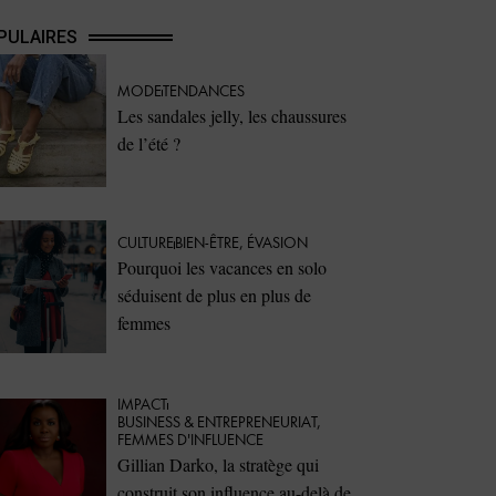
PULAIRES
MODE
TENDANCES
Les sandales jelly, les chaussures
de l’été ?
CULTURE
BIEN-ÊTRE
,
ÉVASION
Pourquoi les vacances en solo
séduisent de plus en plus de
femmes
IMPACT
⁠BUSINESS & ENTREPRENEURIAT
,
FEMMES D'INFLUENCE
Gillian Darko, la stratège qui
construit son influence au-delà de