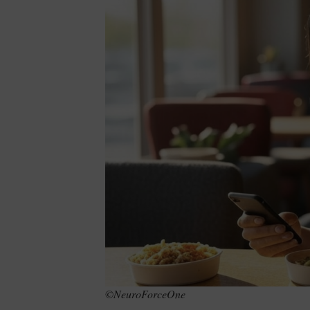
©NeuroForceOne