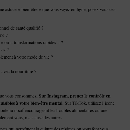
ne astuce « bien-être » que vous voyez en ligne, posez-vous ces
onnel de santé qualifié ?
me ?
 » ou « transformations rapides » ?
mez ?
blement à votre mode de vie ?
 avec la nourriture ?
Sur Instagram, prenez le contrôle en
e que vous consommez.
isibles à votre bien-être mental.
Sur TikTok, utilisez l’icône
 contenu nocif encourageant les troubles alimentaires ou une
lement vous, mais aussi les autres.
mptes qui perpétuent la culture des régimes ou vous font vous