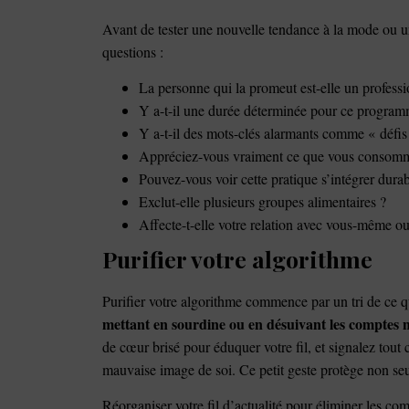
Avant de tester une nouvelle tendance à la mode ou u
questions :
La personne qui la promeut est-elle un professi
Y a-t-il une durée déterminée pour ce program
Y a-t-il des mots-clés alarmants comme « défis
Appréciez-vous vraiment ce que vous consom
Pouvez-vous voir cette pratique s’intégrer dura
Exclut-elle plusieurs groupes alimentaires ?
Affecte-t-elle votre relation avec vous-même ou
Purifier votre algorithme
Purifier votre algorithme commence par un tri de c
mettant en sourdine ou en désuivant les comptes nu
de cœur brisé pour éduquer votre fil, et signalez tout
mauvaise image de soi. Ce petit geste protège non seu
Réorganiser votre fil d’actualité pour éliminer les co