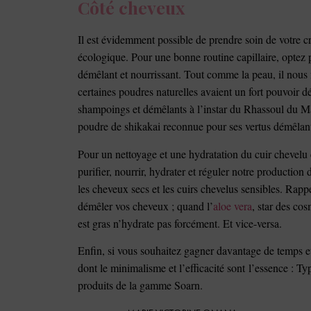
Côté cheveux
Il est évidemment
possible de prendre soin de votre c
écologique. Pour une bonne routine capillaire, optez 
démêlant et nourrissant. Tout comme la peau, il nous 
certaines poudres naturelles avaient un fort pouvoir 
shampoings et démêlants à l’instar du Rhassoul du Mar
poudre de shikakai reconnue pour ses vertus démêlant
Pour un nettoyage et une hydratation du cuir chevelu e
purifier, nourrir, hydrater et réguler notre productio
les cheveux secs et les cuirs chevelus sensibles. Rap
démêler vos cheveux ; quand l’
aloe vera
, star des cos
est gras n’hydrate pas forcément. Et vice-versa.
Enfin, si vous souhaitez gagner davantage de temps et
dont le minimalisme et l’efficacité sont l’essence :
produits de la gamme Soarn.