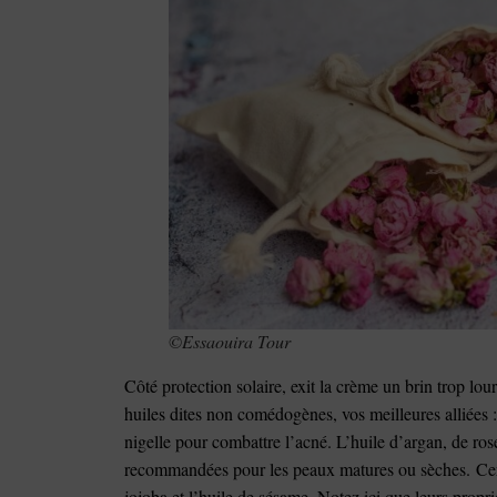
©Essaouira Tour
Côté protection solaire, exit la crème un brin trop lou
huiles dites non comédogènes, vos meilleures alliées :
nigelle pour combattre l’acné. L’huile d’argan, de ro
recommandées pour les peaux matures ou sèches. Cert
jojoba et l’huile de sésame. Notez ici que leurs propri