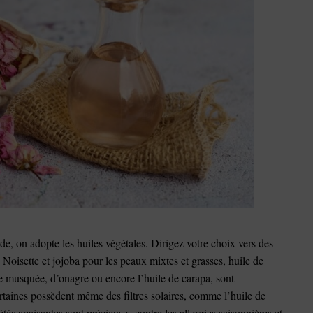
rde, on adopte les huiles végétales. Dirigez votre choix vers des
 Noisette et jojoba pour les peaux mixtes et grasses, huile de
se musquée, d’onagre ou encore l’huile de carapa, sont
aines possèdent même des filtres solaires, comme l’huile de
étés apaisantes sont précieuses contre les allergies saisonnières et