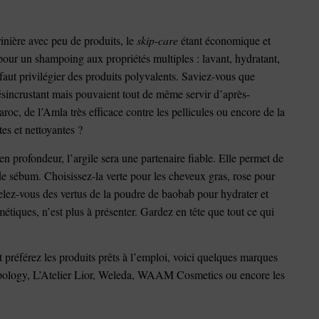
rinière avec peu de produits, le
skip-care
étant économique et
pour un shampoing aux propriétés multiples : lavant, hydratant,
faut privilégier des produits polyvalents. Saviez-vous que
désincrustant mais pouvaient tout de même servir d’après-
oc, de l’Amla très efficace contre les pellicules ou encore de la
es et nettoyantes ?
n profondeur, l’argile sera une partenaire fiable. Elle permet de
n de sébum. Choisissez-la verte pour les cheveux gras, rose pour
pelez-vous des vertus de la poudre de baobab pour hydrater et
métiques, n’est plus à présenter. Gardez en tête que tout ce qui
 préférez les produits prêts à l’emploi, voici quelques marques
 Typology, L’Atelier Lior, Weleda, WAAM Cosmetics ou encore les