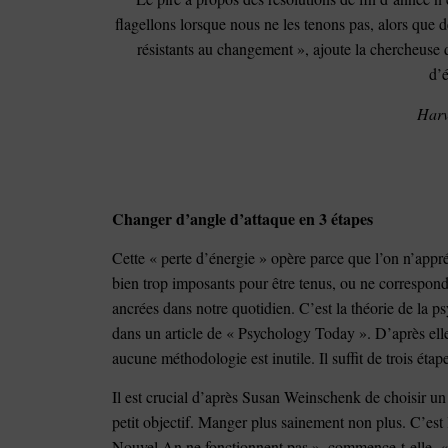
flagellons lorsque nous ne les tenons pas, alors que
résistants au changement », ajoute la chercheuse 
d’é
Harv
Changer d’angle d’attaque en 3 étapes
Cette « perte d’énergie » opère parce que l’on n’appr
bien trop imposants pour être tenus, ou ne correspon
ancrées dans notre quotidien. C’est la théorie de la
dans un article de « Psychology Today ». D’après elle,
aucune méthodologie est inutile. Il suffit de trois ét
Il est crucial d’après Susan Weinschenk de choisir un o
petit objectif. Manger plus sainement non plus. C’est 
Nouvel An ne fonctionnent pas », commence-t-elle. « 