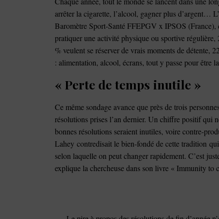
Chaque année, tout le monde se lancent dans une longu
arrêter la cigarette, l’alcool, gagner plus d’argent… 
Baromètre Sport-Santé FFEPGV x IPSOS (France), qui 
pratiquer une activité physique ou sportive régulière,
% veulent se réserver de vrais moments de détente, 22
: alimentation, alcool, écrans, tout y passe pour êtr
« Perte de temps inutile »
Ce même sondage avance que près de trois personnes s
résolutions prises l’an dernier. Un chiffre positif qui
bonnes résolutions seraient inutiles, voire contre-pr
Lahey contredisait le bien-fondé de cette tradition qu
selon laquelle on peut changer rapidement. C’est just
explique la chercheuse dans son livre « Immunity to 
Le pire à propos des résolutions de fin d’année n’es