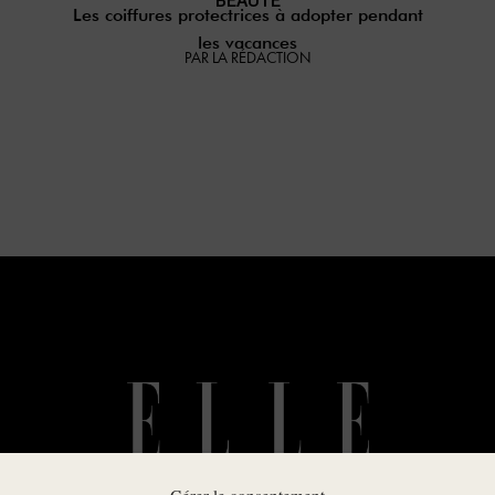
BEAUTÉ
Les coiffures protectrices à adopter pendant
les vacances
PAR LA RÉDACTION
Gérer le consentement