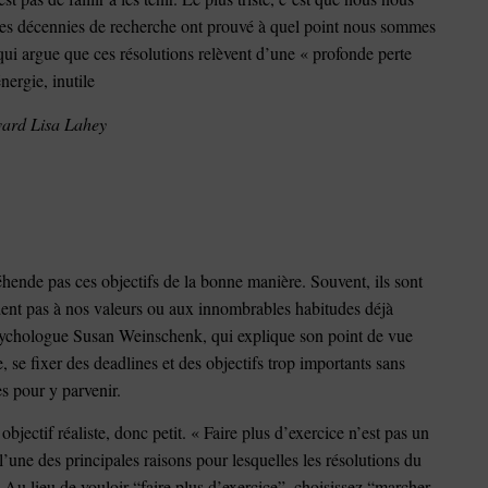
 des décennies de recherche ont prouvé à quel point nous sommes
qui argue que ces résolutions relèvent d’une « profonde perte
nergie, inutile
ard Lisa Lahey
éhende pas ces objectifs de la bonne manière. Souvent, ils sont
dent pas à nos valeurs ou aux innombrables habitudes déjà
 psychologue Susan Weinschenk, qui explique son point de vue
 se fixer des deadlines et des objectifs trop importants sans
apes pour y parvenir.
bjectif réaliste, donc petit. « Faire plus d’exercice n’est pas un
l’une des principales raisons pour lesquelles les résolutions du
Au lieu de vouloir “faire plus d’exercice”, choisissez “marcher