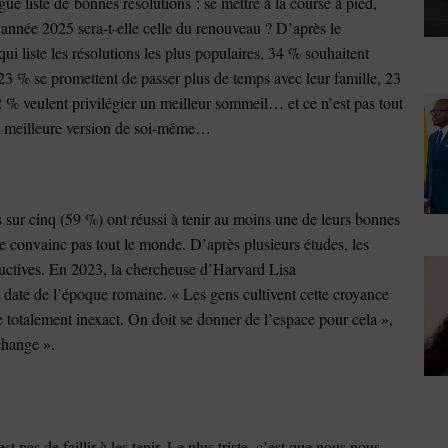
e liste de bonnes résolutions : se mettre à la course à pied,
L’année 2025 sera-t-elle celle du renouveau ? D’après le
liste les résolutions les plus populaires, 34 % souhaitent
 23 % se promettent de passer plus de temps avec leur famille, 23
 % veulent privilégier un meilleur sommeil… et ce n’est pas tout
e la meilleure version de soi-même…
ur cinq (59 %) ont réussi à tenir au moins une de leurs bonnes
 ne convainc pas tout le monde. D’après plusieurs études, les
oductives. En 2023, la chercheuse d’Harvard Lisa
i date de l’époque romaine. « Les gens cultivent cette croyance
e totalement inexact. On doit se donner de l’espace pour cela »,
change ».
t pas de faillir à les tenir. Le plus triste, c’est que nous nous