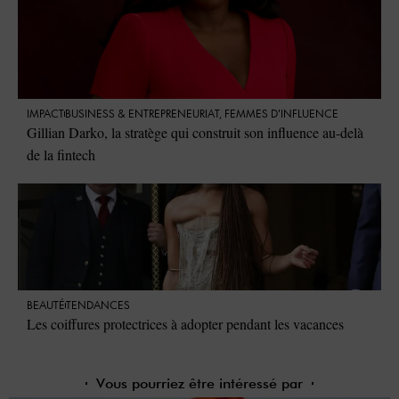
IMPACT
⁠BUSINESS & ENTREPRENEURIAT
,
FEMMES D'INFLUENCE
Gillian Darko, la stratège qui construit son influence au-delà
de la fintech
BEAUTÉ
TENDANCES
Les coiffures protectrices à adopter pendant les vacances
Vous pourriez être intéressé par