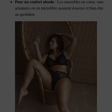
Pour un confort absolu
: Les ensembles en coton, sans
armatures ou en microfibre assurent douceur et bien-être
au quotidien.