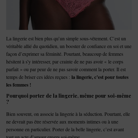
La lingerie est bien plus qu’un simple sous-vêtement. C’est un
véritable allié du quotidien, un booster de confiance en soi et une
façon d’exprimer sa féminité. Pourtant, beaucoup de femmes
hésitent à s’y intéresser, par crainte de ne pas avoir « le corps
parfait » ou par peur de ne pas savoir comment la porter. Il est
la lingerie, c’est pour toutes
temps de briser ces idées reçues :
les femmes !
Pourquoi porter de la lingerie, même pour soi-même
?
Bien souvent, on associe la lingerie à la séduction. Pourtant, elle
ne devrait pas être réservée aux moments intimes ou à une
personne en particulier. Porter de la belle lingerie, c’est avant
tout un acte d’amour envers soi-même.