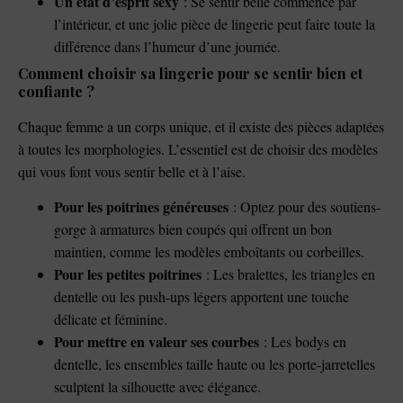
Un état d’esprit sexy
: Se sentir belle commence par
l’intérieur, et une jolie pièce de lingerie peut faire toute la
différence dans l’humeur d’une journée.
Comment choisir sa lingerie pour se sentir bien et
confiante ?
Chaque femme a un corps unique, et il existe des pièces adaptées
à toutes les morphologies. L’essentiel est de choisir des modèles
qui vous font vous sentir belle et à l’aise.
Pour les poitrines généreuses
: Optez pour des soutiens-
gorge à armatures bien coupés qui offrent un bon
maintien, comme les modèles emboîtants ou corbeilles.
Pour les petites poitrines
: Les bralettes, les triangles en
dentelle ou les push-ups légers apportent une touche
délicate et féminine.
Pour mettre en valeur ses courbes
: Les bodys en
dentelle, les ensembles taille haute ou les porte-jarretelles
sculptent la silhouette avec élégance.