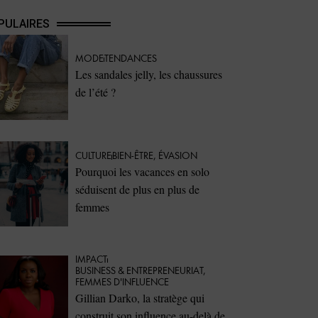
PULAIRES
MODE
TENDANCES
Les sandales jelly, les chaussures
de l’été ?
CULTURE
BIEN-ÊTRE
,
ÉVASION
Pourquoi les vacances en solo
séduisent de plus en plus de
femmes
IMPACT
⁠BUSINESS & ENTREPRENEURIAT
,
FEMMES D'INFLUENCE
Gillian Darko, la stratège qui
construit son influence au-delà de