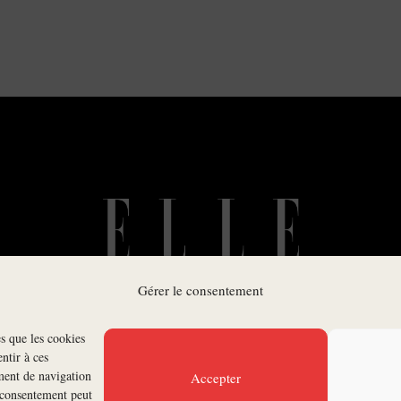
Gérer le consentement
es que les cookies
SUIVEZ-NOUS
ntir à ces
ment de navigation
Accepter
n consentement peut