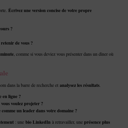
Écrivez une version concise de votre propre
orte.
cours ?
 retenir de vous ?
 minute
, comme si vous deviez vous présenter dans un dîner où
ale
analysez les résultats
nom dans la barre de recherche et
.
e en ligne ?
 vous voulez projeter ?
lle comme un leader dans votre domaine ?
atement
bio LinkedIn
présence plus
: une
à retravailler, une