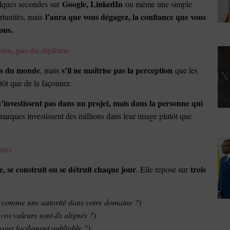
Google, LinkedIn
elques secondes sur
ou même une simple
l’aura que vous dégagez, la confiance que vous
rtunités, mais
ous.
otion, pas du diplôme
es du monde
s’il ne maîtrise pas la perception
, mais
que les
tôt que de la façonner.
 n’investissent pas dans un projet, mais dans la personne qui
marques investissent des millions dans leur image plutôt que
ieux
e, se construit ou se détruit chaque jour
trois
. Elle repose sur
ls comme une autorité dans votre domaine ?
)
vos valeurs sont-ils alignés ?
)
vous facilement oubliable ?
)