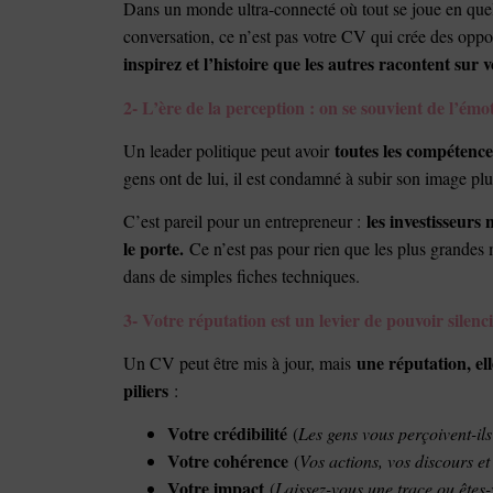
Dans un monde ultra-connecté où tout se joue en qu
conversation, ce n’est pas votre CV qui crée des oppo
inspirez et l’histoire que les autres racontent sur v
2- L’ère de la perception : on se souvient de l’ém
toutes les compétenc
Un leader politique peut avoir
gens ont de lui, il est condamné à subir son image plu
les investisseurs
C’est pareil pour un entrepreneur :
le porte.
Ce n’est pas pour rien que les plus grandes 
dans de simples fiches techniques.
3- Votre réputation est un levier de pouvoir silenc
une réputation, ell
Un CV peut être mis à jour, mais
piliers
:
Votre crédibilité
(
Les gens vous perçoivent-i
Votre cohérence
(
Vos actions, vos discours et 
Votre impact
(
Laissez-vous une trace ou êtes-