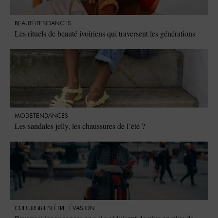
BEAUTÉ
TENDANCES
Les rituels de beauté ivoiriens qui traversent les générations
MODE
TENDANCES
Les sandales jelly, les chaussures de l’été ?
CULTURE
BIEN-ÊTRE
,
ÉVASION