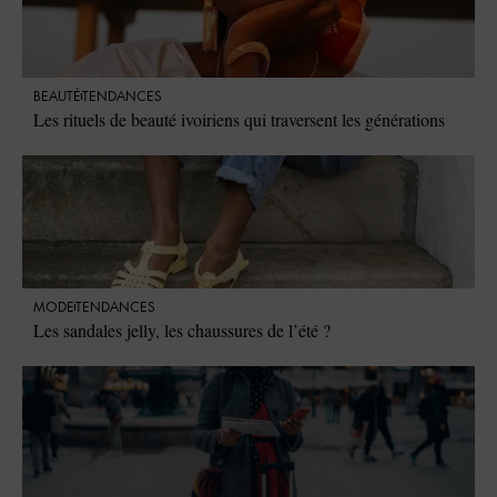
BEAUTÉ
TENDANCES
Les rituels de beauté ivoiriens qui traversent les générations
MODE
TENDANCES
Les sandales jelly, les chaussures de l’été ?