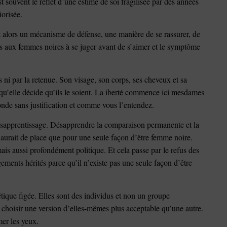
t souvent le reflet d’une estime de soi fragilisée par des années
iorisée.
 alors un mécanisme de défense, une manière de se rassurer, de
is aux femmes noires à se juger avant de s’aimer et le symptôme
 ni par la retenue. Son visage, son corps, ses cheveux et sa
squ’elle décide qu’ils le soient. La iberté commence ici mesdames
onde sans justification et comme vous l’entendez.
désapprentissage. Désapprendre la comparaison permanente et la
 aurait de place que pour une seule façon d’être femme noire.
ais aussi profondément politique. Et cela passe par le refus des
gements hérités parce qu’il n’existe pas une seule façon d’être
tique figée. Elles sont des individus et non un groupe
 à choisir une version d’elles-mêmes plus acceptable qu’une autre.
mer les yeux.