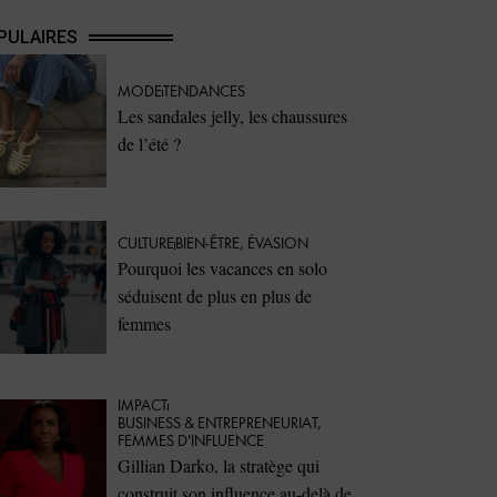
PULAIRES
MODE
TENDANCES
Les sandales jelly, les chaussures
de l’été ?
CULTURE
BIEN-ÊTRE
,
ÉVASION
Pourquoi les vacances en solo
séduisent de plus en plus de
femmes
IMPACT
⁠BUSINESS & ENTREPRENEURIAT
,
FEMMES D'INFLUENCE
Gillian Darko, la stratège qui
construit son influence au-delà de