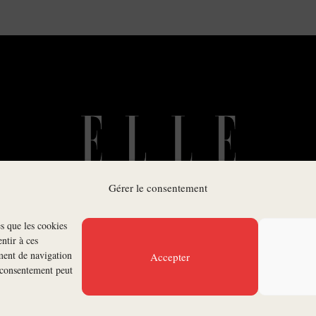
Gérer le consentement
es que les cookies
SUIVEZ-NOUS
ntir à ces
ment de navigation
Accepter
n consentement peut