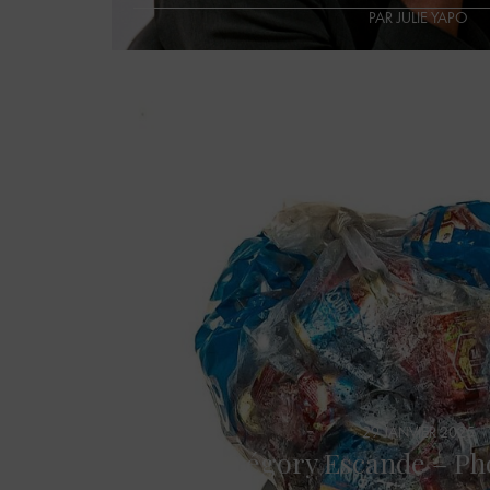
PAR JULIE YAPO
29 JANVIER 2025
Grégory Escande – Ph