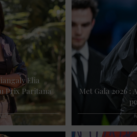
iangaly Elia
u Prix Paritana
Met Gala 2026 : 
po
AIBE
P