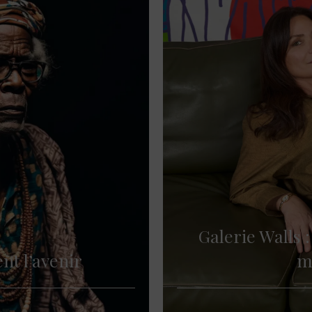
Galerie Walls 
nt l’avenir
m